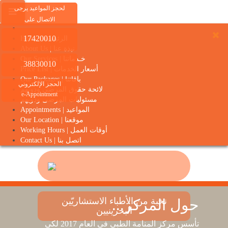
لحجز المواعيد يرجى
الاتصال على
17420010
Home | الرئيسية
About Us | نبذة عنا
Our Services | خـدماتنا
38830010
Price List | أسعار الخدمات
Our Packages | باقاتنا
الحجز الإلكتروني
لائحة حقوق المرضى وذويهم
e-Appointment
مسئوليات المرضى وذويهم
Appointments | المواعيد
Our Location | موقعنا
Working Hours | أوقات العمل
Contact Us | اتصل بنا
نخبة من الأطباء الاستشاريّين
حول المركز...
البحرينيين
تأسس مركز المنامة الطبي في العام 2017 لكي