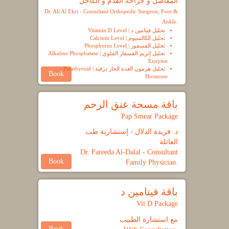
المفاصل و جراحة القدم و الكاحل
Dr. Ali Al Ekri - Consultant Orthopedic Surgeon, Foot &
Ankle.
تحليل فيتامين د | Vitamin D Level
تحليل الكالسيوم | Calcium Level
تحليل الفسفور | Phosphorus Level
تحليل إنزيم الفسفاز القلوي | Alkaline Phosphatase
Enzyme
تحليل هرمون الغدة الجار درقية | Parathyroid
Book
Hormone
باقة مسحة عنق الرحم
Pap Smear Package
د. فريدة الدلال - إستشارية طب
العائلة
Dr. Fareeda Al-Dalal - Consultant
Book
Family Physician.
باقة فيتامين د
Vit D Package
مع استشارة الطبيب
Book