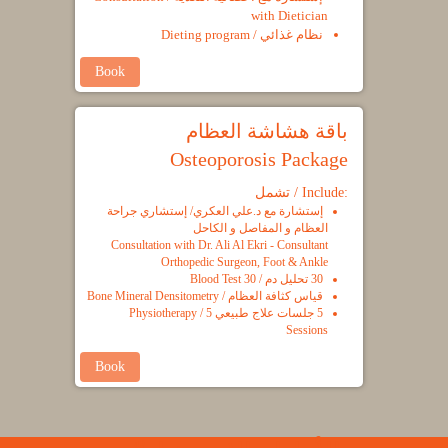
with Dietician
نظام غذائي / Dieting program
Book
باقة هشاشة العظام
Osteoporosis Package
تشمل / Include:
إستشارة مع د.علي العكري/ إستشاري جراحة
العظام و المفاصل و الكاحل
Consultation with Dr. Ali Al Ekri - Consultant
Orthopedic Surgeon, Foot & Ankle
30 تحليل دم / 30 Blood Test
قياس كثافة العظام / Bone Mineral Densitometry
5 جلسات علاج طبيعي 5 / Physiotherapy
Sessions
Book