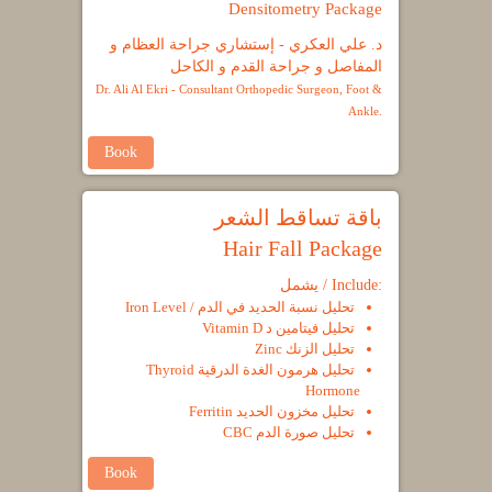
Densitometry Package
د. علي العكري - إستشاري جراحة العظام و
المفاصل و جراحة القدم و الكاحل
Dr. Ali Al Ekri - Consultant Orthopedic Surgeon, Foot &
Ankle.
Book
باقة تساقط الشعر
Hair Fall Package
يشمل / Include:
تحليل نسبة الحديد في الدم / Iron Level
تحليل فيتامين د Vitamin D
تحليل الزنك Zinc
تحليل هرمون الغدة الدرقية Thyroid
Hormone
تحليل مخزون الحديد Ferritin
تحليل صورة الدم CBC
Book