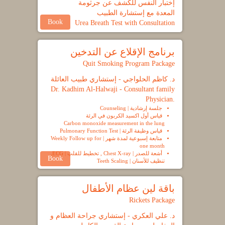
إختبار النفس للكشف عن جرثومة
المعدة مع إستشارة الطبيب
Book
Urea Breath Test with Consultation
برنامج الإقلاع عن التدخين
Quit Smoking Program Package
د. كاظم الحلواجي - إستشاري طبيب العائلة
Dr. Kadhim Al-Halwaji - Consultant family
Physician.
جلسة إرشادية | Counseling
قياس أول اكسيد الكربون في الرئة
Carbon monoxide measurement in the lung
قياس وظيفة الرئة | Pulmonary Function Test
متابعة إسبوعية لمدة شهر | Weekly Follow up for
one month
أشعة للصدر | Chest X-ray , تخطيط للقلب | ECG,
Book
تنظيف للأسنان | Teeth Scaling
باقة لين عظام الأطفال
Rickets Package
د. علي العكري - إستشاري جراحة العظام و