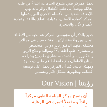
يعمل كمركز طبي متنوع الخدمات، ابتداءً من طب
العائلة ووصلاً إلى طب الأطفال والرعاية بهم،
بالإضافة للعديد من الأقسام الأخرى التي يشملها
المركز كعيادة الأسنان، وعيادة النطق واللغة، وعيادة
الأنف والأذن والحنجرة.
جدير بالذكر أن مؤسِسي المركز هم نخبة من الأطباء
البحرينيين والاستشاريّين المتخصصين في مجالاتٍ
مختلفة، منهم الدكتور نادر دواني -متخصص
واستشاري طب أطفال ومواليد وعلاج الربو-
والدكتور ياسر أحمد -استشاري طب وجراحه
أسنان الأطفال- بالإضافة لطاقم طبي ذو خبرة
ومهنيّة عالية، كما أن المركز يعمل على توسعة
أقسامه وتطويرها بشكل دائم ومستمر.
Our Vision | رؤيتنا
أن يصبح مركز المنامة الطبي مركزاً
رائداً و مفضلاً لتميزه في الرعاية